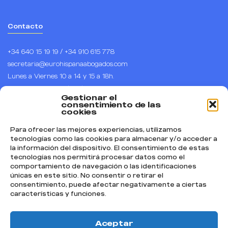
Contacto
+34 640 15 19 19 / +34 910 615 778
secretaria@eurohispanaabogados.com
Lunes a Viernes 10 a 14 y 15 a 18h.
Horario de España (CET), UTC +1
Gestionar el
Calle Arenal 1, piso 1, puerta B, 28013 – Madrid.
consentimiento de las
cookies
Para ofrecer las mejores experiencias, utilizamos
Síguenos
tecnologías como las cookies para almacenar y/o acceder a
la información del dispositivo. El consentimiento de estas
Instagram
tecnologías nos permitirá procesar datos como el
comportamiento de navegación o las identificaciones
Facebook
únicas en este sitio. No consentir o retirar el
TikTok
consentimiento, puede afectar negativamente a ciertas
características y funciones.
YouTube
Textos Legales
Aceptar