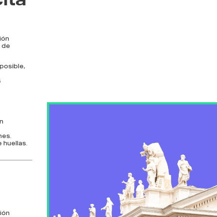
ión
o de
posible,
s
un
nes.
 huellas.
ión