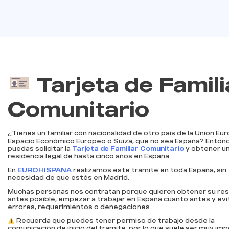
Tarjeta de Famili
Comunitario
¿Tienes un familiar con nacionalidad de otro país de la Unión Eu
Espacio Económico Europeo o Suiza, que no sea España? Enton
puedas solicitar la
Tarjeta de Familiar Comunitario
y obtener u
residencia legal de hasta cinco años en España.
En
EUROHISPANA
realizamos este trámite en toda España, sin
necesidad de que estés en Madrid.
Muchas personas nos contratan porque quieren obtener su resi
antes posible, empezar a trabajar en España cuanto antes y evi
errores, requerimientos o denegaciones.
Recuerda que puedes tener permiso de trabajo desde la
comunicación de inicio del trámite, por lo que suele ser muy im