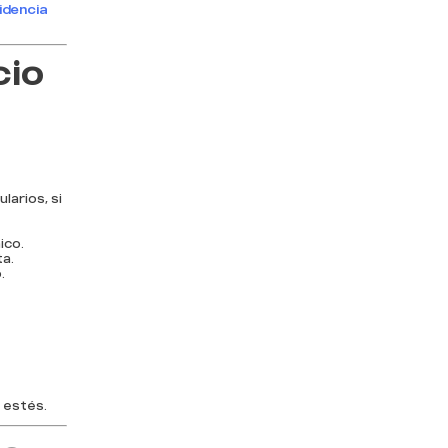
idencia
cio
arios, si
ico.
a.
.
 estés.