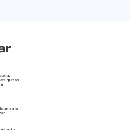
ar
ropea,
ces quizás
na
dencia lo
tar
portante