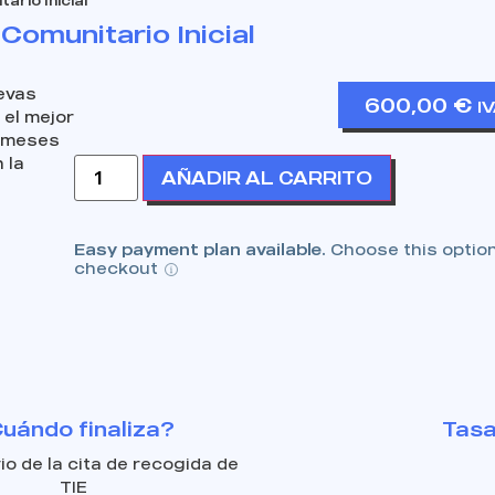
ario Inicial
Comunitario Inicial
levas
600,00
€
I
 el mejor
e meses
 la
AÑADIR AL CARRITO
Easy payment plan available.
Choose this option
checkout
uándo finaliza?
Tasa
io de la cita de recogida de
TIE