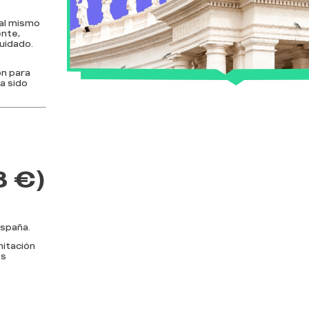
al mismo
ente,
uidado.
n para
a sido
8 €)
spaña.
mitación
os