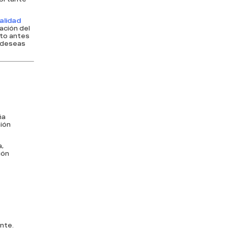
alidad
ación del
nto antes
i deseas
ña
ión
a,
ión
ente.