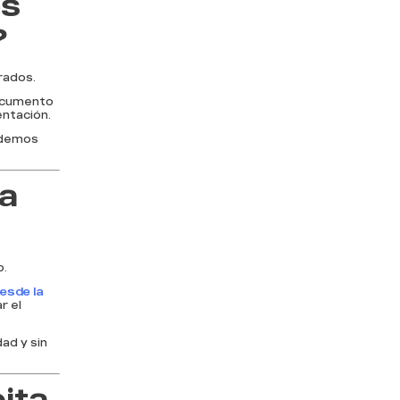
es
?
rados.
ocumento
entación.
odemos
la
o.
esde la
r el
ad y sin
ita