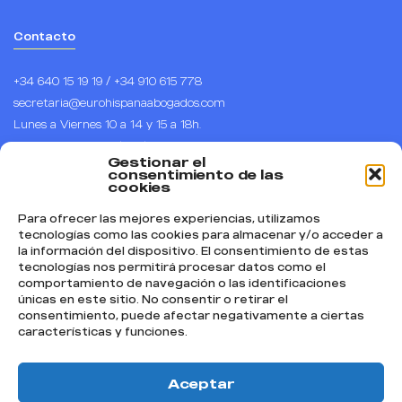
Contacto
+34 640 15 19 19 / +34 910 615 778
secretaria@eurohispanaabogados.com
Lunes a Viernes 10 a 14 y 15 a 18h.
Horario de España (CET), UTC +1
Gestionar el
Calle Arenal 1, piso 1, puerta B, 28013 – Madrid.
consentimiento de las
cookies
Para ofrecer las mejores experiencias, utilizamos
Síguenos
tecnologías como las cookies para almacenar y/o acceder a
la información del dispositivo. El consentimiento de estas
Instagram
tecnologías nos permitirá procesar datos como el
comportamiento de navegación o las identificaciones
Facebook
únicas en este sitio. No consentir o retirar el
TikTok
consentimiento, puede afectar negativamente a ciertas
características y funciones.
YouTube
Textos Legales
Aceptar