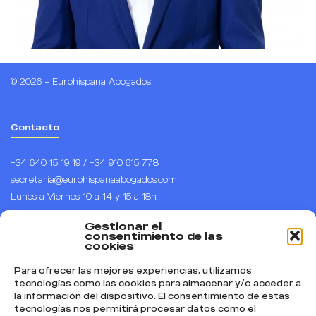
© 2026 – Eurohispana Abogados
Contacto
+34 640 15 19 19 / +34 910 615 778
secretaria@eurohispanaabogados.com
Lunes a Viernes 10 a 14 y 15 a 18h.
Horario de España (CET), UTC +1
Gestionar el
Calle Arenal 1, piso 1, puerta B, 28013 – Madrid.
consentimiento de las
cookies
Para ofrecer las mejores experiencias, utilizamos
Síguenos
tecnologías como las cookies para almacenar y/o acceder a
la información del dispositivo. El consentimiento de estas
Instagram
tecnologías nos permitirá procesar datos como el