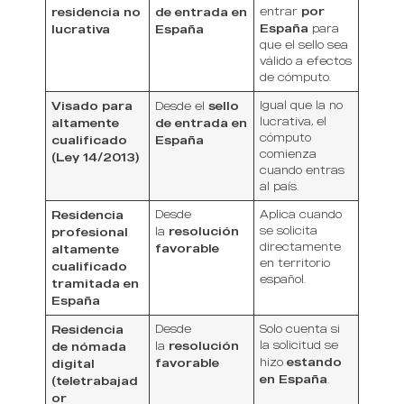
por
residencia no
de entrada en
entrar
España
lucrativa
España
para
que el sello sea
válido a efectos
de cómputo.
Visado para
sello
Igual que la no
Desde el
lucrativa, el
altamente
de entrada en
cómputo
cualificado
España
comienza
(Ley 14/2013)
cuando entras
al país.
Residencia
Desde
Aplica cuando
resolución
se solicita
profesional
la
directamente
favorable
altamente
en territorio
cualificado
español.
tramitada en
España
Residencia
Desde
Solo cuenta si
resolución
la solicitud se
de nómada
la
estando
favorable
hizo
digital
en España
.
(teletrabajad
or