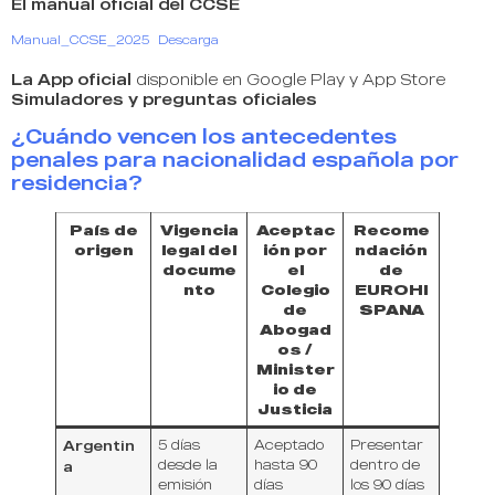
El manual oficial del CCSE
Manual_CCSE_2025
Descarga
La App oficial
disponible en Google Play y App Store
Simuladores y preguntas oficiales
¿Cuándo vencen los antecedentes
penales para nacionalidad española por
residencia?
País de
Vigencia
Aceptac
Recome
origen
legal del
ión por
ndación
docume
el
de
nto
Colegio
EUROHI
de
SPANA
Abogad
os /
Minister
io de
Justicia
Argentin
5 días
Aceptado
Presentar
desde la
hasta 90
dentro de
a
emisión
días
los 90 días