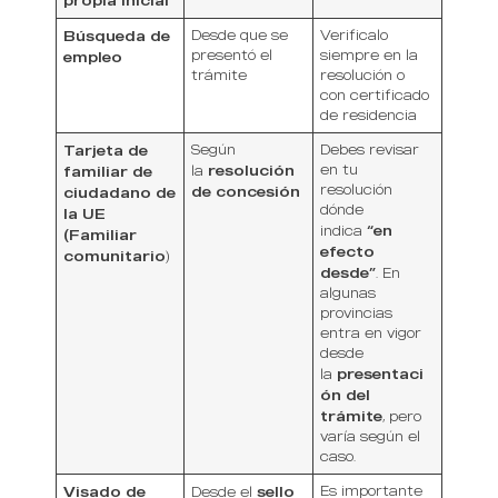
propia inicial
Búsqueda de
Desde que se
Verificalo
presentó el
siempre en la
empleo
trámite
resolución o
con certificado
de residencia
Tarjeta de
Según
Debes revisar
resolución
en tu
familiar de
la
resolución
de concesión
ciudadano de
dónde
la UE
“en
indica
(Familiar
efecto
comunitario
)
desde”
. En
algunas
provincias
entra en vigor
desde
presentaci
la
ón del
trámite
, pero
varía según el
caso.
Visado de
sello
Es importante
Desde el