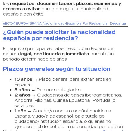
los
requisitos, documentación, plazos, exámenes y
errores a evitar
para conseguir tu nacionalidad
española con éxito.
eBOOK EUROHISPANA Nacionalidad-Espanola Por Residencia
Descarga
¿Quién puede solicitar la nacionalidad
española por residencia?
El requisito principal es haber residido en España de
manera
legal, continuada e inmediata
durante un
período determinado de años.
Plazos generales según tu situación
10 años
→ Plazo general para extranjeros en
España.
5 años
→ Personas refugiadas.
2 años
→ Ciudadanos de países iberoamericanos,
Andorra, Filipinas, Guinea Ecuatorial, Portugal o
sefardíes.
1 año
→ Casado/a con un español, nacido en
España, viudo/a de español, bajo tutela de
ciudadano/institución española, o quienes no
ejercieron el derecho a la nacionalidad por opción.