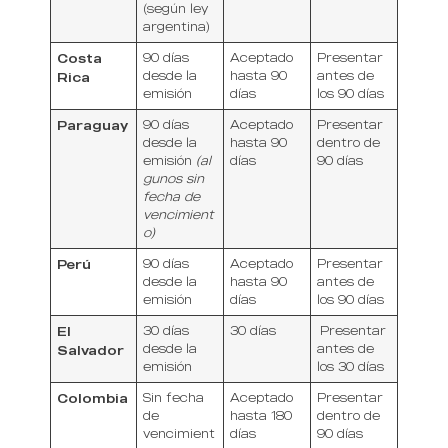
(según ley
argentina)
Costa
90 días
Aceptado
Presentar
desde la
hasta 90
antes de
Rica
emisión
días
los 90 días
Paraguay
90 días
Aceptado
Presentar
desde la
hasta 90
dentro de
emisión
(al
días
90 días
gunos sin
fecha de
vencimient
o)
Perú
90 días
Aceptado
Presentar
desde la
hasta 90
antes de
emisión
días
los 90 días
El
30 días
30 días
Presentar
desde la
antes de
Salvador
emisión
los 30 días
Colombia
Sin fecha
Aceptado
Presentar
de
hasta 180
dentro de
vencimient
días
90 días