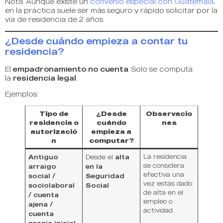
Nota: Aunque existe un
convenio especial con Guatemala
,
en la práctica suele ser más seguro y rápido solicitar por la
vía de residencia de 2 años.
¿Desde cuándo empieza a contar tu
residencia?
El
empadronamiento no cuenta
. Solo se computa
la
residencia legal
.
Ejemplos:
Tipo de
¿Desde
Observacio
residencia o
cuándo
nes
autorizació
empieza a
n
computar?
Antiguo
alta
La residencia
Desde el
se considera
arraigo
en la
efectiva una
social /
Seguridad
vez estás dado
sociolaboral
Social
de alta en el
/ cuenta
empleo o
ajena /
actividad.
cuenta