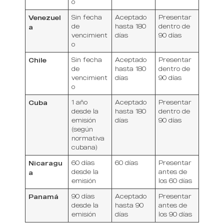
o
Venezuel
Sin fecha
Aceptado
Presentar
de
hasta 180
dentro de
a
vencimient
días
90 días
o
Chile
Sin fecha
Aceptado
Presentar
de
hasta 180
dentro de
vencimient
días
90 días
o
Cuba
1 año
Aceptado
Presentar
desde la
hasta 180
dentro de
emisión
días
90 días
(según
normativa
cubana)
Nicaragu
60 días
60 días
Presentar
desde la
antes de
a
emisión
los 60 días
Panamá
90 días
Aceptado
Presentar
desde la
hasta 90
antes de
emisión
días
los 90 días