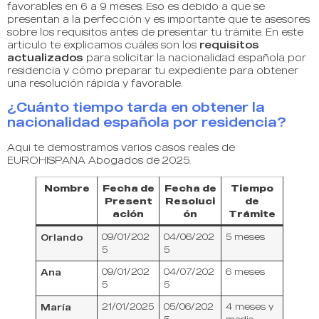
favorables en 6 a 9 meses. Eso es debido a que se
presentan a la perfección y es importante que te asesores
sobre los requisitos antes de presentar tu trámite. En este
artículo te explicamos cuáles son los
requisitos
actualizados
para solicitar la nacionalidad española por
residencia y cómo preparar tu expediente para obtener
una resolución rápida y favorable.
¿Cuánto tiempo tarda en obtener la
nacionalidad española por residencia?
Aqui te demostramos varios casos reales de
EUROHISPANA Abogados de 2025.
Nombre
Fecha de
Fecha de
Tiempo
Present
Resoluci
de
ación
ón
Trámite
Orlando
09/01/202
04/06/202
5 meses
5
5
Ana
09/01/202
04/07/202
6 meses
5
5
María
21/01/2025
05/06/202
4 meses y