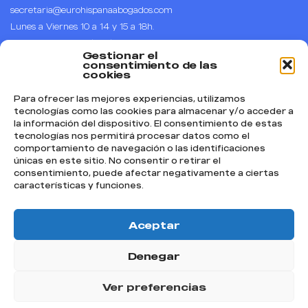
secretaria@eurohispanaabogados.com
Lunes a Viernes 10 a 14 y 15 a 18h.
Horario de España (CET), UTC +1
Gestionar el
Calle Arenal 1, piso 1, puerta B, 28013 – Madrid.
consentimiento de las
cookies
Para ofrecer las mejores experiencias, utilizamos
Síguenos
tecnologías como las cookies para almacenar y/o acceder a
la información del dispositivo. El consentimiento de estas
Instagram
tecnologías nos permitirá procesar datos como el
comportamiento de navegación o las identificaciones
Facebook
únicas en este sitio. No consentir o retirar el
TikTok
consentimiento, puede afectar negativamente a ciertas
características y funciones.
YouTube
Textos Legales
Aceptar
Aviso Legal
Denegar
Términos y Condiciones
Política de Cookies
Ver preferencias
Política de Privacidad
RESERVAR CITA
RESERVAR CITA