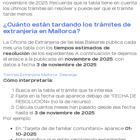
noviembre de 2025. Recuerda que la tabla tiene en cuenta
los últimos trámites sin resolver y puede ser que el trámite
tarde menos.
¿Cuánto están tardando los trámites de
extranjería en Mallorca?
La Oficina de Extranjería de las Islas Baleares publica cada
mes una tabla con los
tiempos estimados de
resolución
de los expedientes. A continuación te dejamos
el enlace a la publicada en
noviembre de 2025
, con
datos a fecha
3 de noviembre de 2025
:
Tramites Extranjeria Mallorca
Descarga
Cómo interpretarla:
Busca en la tabla el trámite que te interesa.
Fíjate en la fecha que aparece debajo de “FECHA DE
RESOLUCIÓN» (no la de recurso).
Calcula cuántos meses han pasado desde esa fecha
hasta el
3 de noviembre de 2025
.
Por ejemplo:
En “Tarjeta de de familiar comunitario» aparece
01-
10-2025
.
Esto significa que están resolviendo expedientes