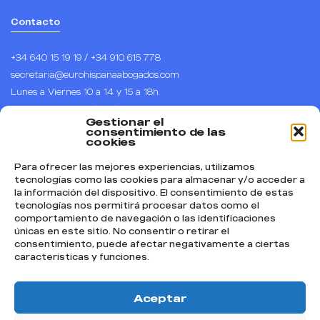
Contacto
+34 640 15 19 19 / +34 910 615 778
secretaria@eurohispanaabogados.com
Lunes a Viernes 10 a 14 y 15 a 18h.
Horario de España (CET), UTC +1
Gestionar el
Calle Arenal 1, piso 1, puerta B, 28013 – Madrid.
consentimiento de las
cookies
Para ofrecer las mejores experiencias, utilizamos
Síguenos
tecnologías como las cookies para almacenar y/o acceder a
la información del dispositivo. El consentimiento de estas
Instagram
tecnologías nos permitirá procesar datos como el
comportamiento de navegación o las identificaciones
Facebook
únicas en este sitio. No consentir o retirar el
TikTok
consentimiento, puede afectar negativamente a ciertas
características y funciones.
YouTube
Textos Legales
Aceptar